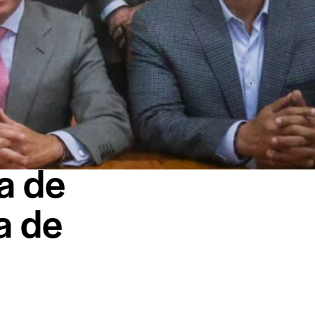
a de
a de