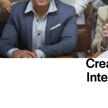
Cre
Int